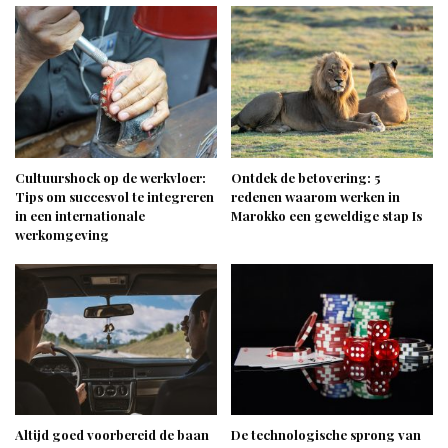
Cultuurshock op de werkvloer:
Ontdek de betovering: 5
Tips om succesvol te integreren
redenen waarom werken in
in een internationale
Marokko een geweldige stap Is
werkomgeving
Altijd goed voorbereid de baan
De technologische sprong van