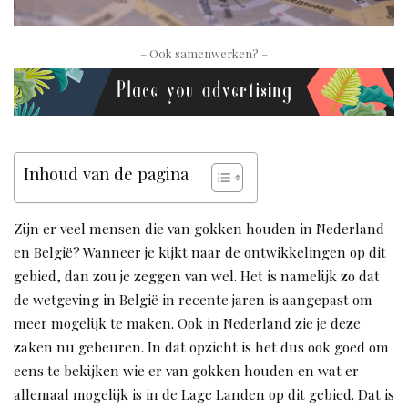
– Ook samenwerken? –
Inhoud van de pagina
Zijn er veel mensen die van gokken houden in Nederland
en België? Wanneer je kijkt naar de ontwikkelingen op dit
gebied, dan zou je zeggen van wel. Het is namelijk zo dat
de wetgeving in België in recente jaren is aangepast om
meer mogelijk te maken. Ook in Nederland zie je deze
zaken nu gebeuren. In dat opzicht is het dus ook goed om
eens te bekijken wie er van gokken houden en wat er
allemaal mogelijk is in de Lage Landen op dit gebied. Dat is