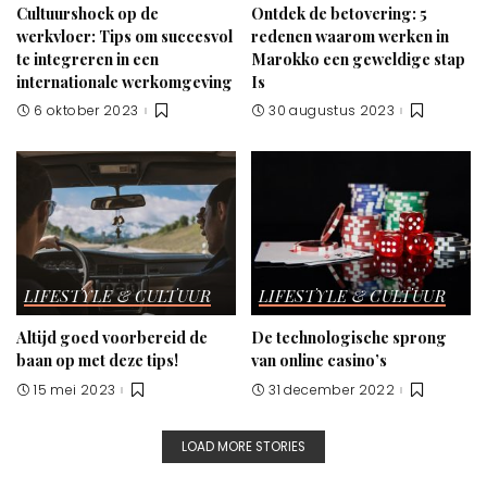
Cultuurshock op de
Ontdek de betovering: 5
werkvloer: Tips om succesvol
redenen waarom werken in
te integreren in een
Marokko een geweldige stap
internationale werkomgeving
Is
6 oktober 2023
30 augustus 2023
LIFESTYLE & CULTUUR
LIFESTYLE & CULTUUR
Altijd goed voorbereid de
De technologische sprong
baan op met deze tips!
van online casino’s
15 mei 2023
31 december 2022
LOAD MORE STORIES